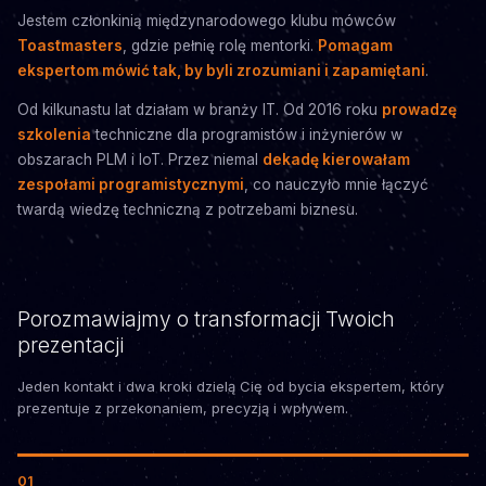
Jestem członkinią międzynarodowego klubu mówców
Toastmasters
, gdzie pełnię rolę mentorki.
Pomagam
ekspertom mówić tak, by byli zrozumiani i zapamiętani
.
Od kilkunastu lat działam w branży IT. Od 2016 roku
prowadzę
szkolenia
techniczne dla programistów i inżynierów w
obszarach PLM i IoT. Przez niemal
dekadę kierowałam
zespołami programistycznymi
, co nauczyło mnie łączyć
twardą wiedzę techniczną z potrzebami biznesu.
Porozmawiajmy o transformacji Twoich
prezentacji
Jeden kontakt i dwa kroki dzielą Cię od bycia ekspertem, który
prezentuje z przekonaniem, precyzją i wpływem.
01